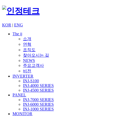
KOR
|
ENG
The ij
소개
연혁
조직도
찾아오시는 길
NEWS
주요고객사
비전
INVERTER
INJ-S100
INJ-4000 SERIES
INJ-4500 SERIES
PANEL
INJ-7000 SERIES
INJ-6000 SERIES
INJ-1000 SERIES
MONITOR