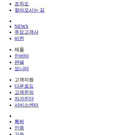
조직도
찾아오시는 길
NEWS
주요고객사
비전
제품
인버터
판넬
모니터
고객지원
다운로드
고객문의
자가진단
서비스센터
특허
인증
기술