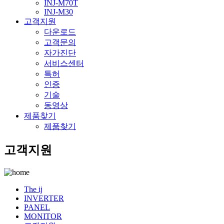
INJ-M70T
INJ-M30
고객지원
다운로드
고객문의
자가진단
서비스센터
특허
인증
기술
동영상
제품찾기
제품찾기
고객지원
The ij
INVERTER
PANEL
MONITOR